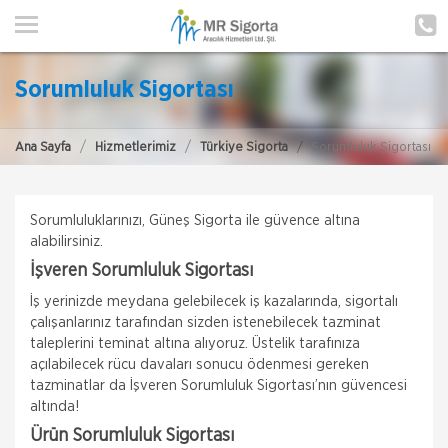
ANA SAYFA
HAKKIMIZDA
Sorumluluk Sigortası
HİZMETLERİMİZ
Ana Sayfa
Hizmetlerimiz
Türkiye Sigorta
Sorumluluk Sigortası
POLIÇE HATIRLAT
İLETIŞIM
Sorumluluklarınızı, Güneş Sigorta ile güvence altına
alabilirsiniz.
MÜŞTERI GIRIŞI
İşveren Sorumluluk Sigortası
İş yerinizde meydana gelebilecek iş kazalarında, sigortalı
TEKLİF AL
çalışanlarınız tarafından sizden istenebilecek tazminat
taleplerini teminat altına alıyoruz. Üstelik tarafınıza
açılabilecek rücu davaları sonucu ödenmesi gereken
tazminatlar da İşveren Sorumluluk Sigortası’nın güvencesi
altında!
Ürün Sorumluluk Sigortası