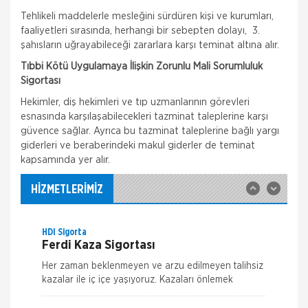
Tehlikeli maddelerle mesleğini sürdüren kişi ve kurumları,
faaliyetleri sırasında, herhangi bir sebepten dolayı, 3.
şahısların uğrayabileceği zararlara karşı teminat altına alır.
Tıbbi Kötü Uygulamaya İlişkin Zorunlu Mali Sorumluluk
Hepiyi Sigorta
Sigortası
Tamamlayıcı Sağlık Sigortası
Hekimler, diş hekimleri ve tıp uzmanlarının görevleri
Tamamlayıcı Sağlık Sigortası Nedir? Tamamlayıcı
esnasında karşılaşabilecekleri tazminat taleplerine karşı
Sağlık Sigortası , SGK ile anlaşmalı özel sağlık
kuruluşlarında muayene, tetkik ve tedavi giderleriniz
güvence sağlar. Ayrıca bu tazminat taleplerine bağlı yargı
için fark ücr
giderleri ve beraberindeki makul giderler de teminat
Hepiyi Sigorta
kapsamında yer alır.
Trafik Sigortası
Trafik Sigortası her araç için yapılması zorunlu bir
HİZMETLERİMİZ
sigortadır. Trafik Sigortası, trafikte meydana
gelebilecek kazalar sonucu, karşı tarafın bedensel
ve maddi zararlarının kar
HDI Sigorta
Ferdi Kaza Sigortası
Her zaman beklenmeyen ve arzu edilmeyen talihsiz
kazalar ile iç içe yaşıyoruz. Kazaları önlemek
mümkün ama ne kadar dikkat edersek edelim
tamamen ortadan kaldırmak m&u