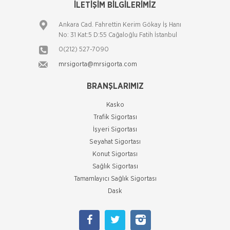
İLETİŞİM BİLGİLERİMİZ
kapsamlı trafik poliçesi olma özelliğini taşıyan
“Süper Destek Trafik Poliçesi”, trafik p
Ankara Cad. Fahrettin Kerim Gökay İş Hanı
HDI Sigorta
No: 31 Kat:5 D:55 Cağaloğlu Fatih İstanbul
Yat ve Nakliyat Sigortası
0(212) 527-7090
Emtia (Yük) Sigortaları Yükünüz sizin için ne kadar
mrsigorta@mrsigorta.com
değerliyse, bizim için de o kadar değerlidir. Sigorta
sektörüne yepyeni bir anlayış getiren HDI
BRANŞLARIMIZ
HDI Sigorta
Yeni Hizmet HDI
Kasko
Trafik Sigortası
Deneme yazısı
İşyeri Sigortası
Seyahat Sigortası
HDI Sigorta
Konut Sigortası
Zorunlu Deprem Sigortası
Sağlık Sigortası
Deprem Sigortası, genel anlamda, belediye sınırları
Tamamlayıcı Sağlık Sigortası
içinde kalan meskenlere yönelik olarak oluşturulan
Dask
bir sigorta sistemidir. Belirtilen koşullara uyan, kat
irtifakı tesis edilmiş
HDI Sigorta
İş Yeri Sigortası