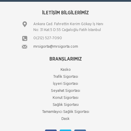
Süper Destek Trafik Poliçesi Türkiye’deki en
İLETİŞİM BİLGİLERİMİZ
kapsamlı trafik poliçesi olma özelliğini taşıyan
“Süper Destek Trafik Poliçesi”, trafik p
Ankara Cad. Fahrettin Kerim Gökay İş Hanı
HDI Sigorta
No: 31 Kat:5 D:55 Cağaloğlu Fatih İstanbul
Yat ve Nakliyat Sigortası
0(212) 527-7090
Emtia (Yük) Sigortaları Yükünüz sizin için ne kadar
mrsigorta@mrsigorta.com
değerliyse, bizim için de o kadar değerlidir. Sigorta
sektörüne yepyeni bir anlayış getiren HDI
BRANŞLARIMIZ
HDI Sigorta
Yeni Hizmet HDI
Kasko
Trafik Sigortası
Deneme yazısı
İşyeri Sigortası
Seyahat Sigortası
HDI Sigorta
Konut Sigortası
Zorunlu Deprem Sigortası
Sağlık Sigortası
Deprem Sigortası, genel anlamda, belediye sınırları
Tamamlayıcı Sağlık Sigortası
içinde kalan meskenlere yönelik olarak oluşturulan
Dask
bir sigorta sistemidir. Belirtilen koşullara uyan, kat
irtifakı tesis edilmiş
HDI Sigorta