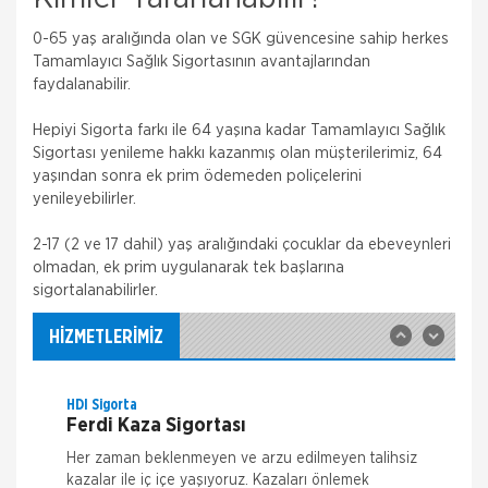
0-65 yaş aralığında olan ve SGK güvencesine sahip herkes
Tamamlayıcı Sağlık Sigortasının avantajlarından
faydalanabilir.
Hepiyi Sigorta farkı ile 64 yaşına kadar Tamamlayıcı Sağlık
Hepiyi Sigorta
Sigortası yenileme hakkı kazanmış olan müşterilerimiz, 64
Tamamlayıcı Sağlık Sigortası
yaşından sonra ek prim ödemeden poliçelerini
yenileyebilirler.
Tamamlayıcı Sağlık Sigortası Nedir? Tamamlayıcı
Sağlık Sigortası , SGK ile anlaşmalı özel sağlık
kuruluşlarında muayene, tetkik ve tedavi giderleriniz
2-17 (2 ve 17 dahil) yaş aralığındaki çocuklar da ebeveynleri
için fark ücr
olmadan, ek prim uygulanarak tek başlarına
Hepiyi Sigorta
sigortalanabilirler.
Trafik Sigortası
Trafik Sigortası her araç için yapılması zorunlu bir
HİZMETLERİMİZ
sigortadır. Trafik Sigortası, trafikte meydana
gelebilecek kazalar sonucu, karşı tarafın bedensel
ve maddi zararlarının kar
HDI Sigorta
Ferdi Kaza Sigortası
Her zaman beklenmeyen ve arzu edilmeyen talihsiz
kazalar ile iç içe yaşıyoruz. Kazaları önlemek