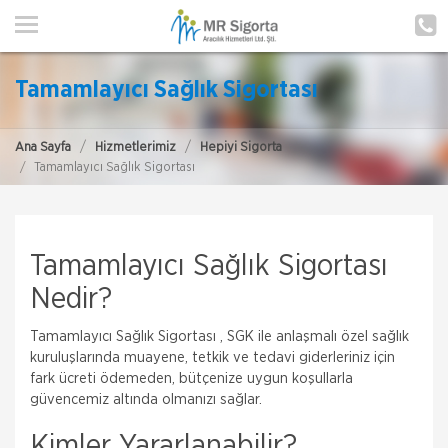
ANA SAYFA
HAKKIMIZDA
Tamamlayıcı Sağlık Sigortası
HİZMETLERİMİZ
Ana Sayfa
Hizmetlerimiz
Hepiyi Sigorta
POLIÇE HATIRLAT
Tamamlayıcı Sağlık Sigortası
İLETIŞIM
MÜŞTERI GIRIŞI
Tamamlayıcı Sağlık Sigortası
Nedir?
TEKLİF AL
Tamamlayıcı Sağlık Sigortası , SGK ile anlaşmalı özel sağlık
kuruluşlarında muayene, tetkik ve tedavi giderleriniz için
fark ücreti ödemeden, bütçenize uygun koşullarla
güvencemiz altında olmanızı sağlar.
Kimler Yararlanabilir?