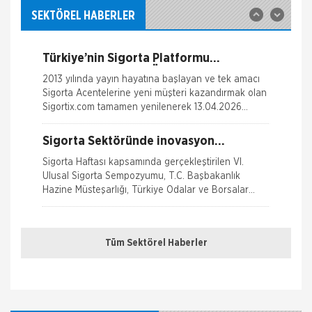
Yangın Hasarı ile ilgili Bilgiler
ile yayına başlamıştır. Müşterileri Sigorta Acentelerini
SEKTÖREL HABERLER
neden tercih etmeleri gerektiği konusunda
Ferdi Kaza Hasar İle İlgili Bilgiler
bilgilendiren ve Sitedeki &Uu
Türkiye’nin Sigorta Platformu
Kasko Hasar Dosyasında İstenilen Bilgiler
Sigortix.com 2000 Üye Sigorta
2013 yılında yayın hayatına başlayan ve tek amacı
Acentesi ile Yenilendi
Sigorta Acentelerine yeni müşteri kazandırmak olan
Kaza Tespit Tutanağı
Sigortix.com tamamen yenilenerek 13.04.2026
tarihinde yüksek teknolojik altyapıs
Nakliye Hasarı İçin Gerekli Bilgiler
Sigorta Sektöründe inovasyon
Konuşuldu
Sigorta Haftası kapsamında gerçekleştirilen VI.
Ulusal Sigorta Sempozyumu, T.C. Başbakanlık
Hazine Müsteşarlığı, Türkiye Odalar ve Borsalar
Birliği (TOBB) ve Türkiye Si
Sağlığım Tamam Sigortası ile Effie
Ödülü!
Tüm Sektörel Haberler
Hayata geçirdiği ilkleri ve yenilikçi çözümleriyle
sigorta sektörüne öncülük eden AXA Sigorta,
reklam ve pazarlama sektörünün en
Borçluyuz Ama Birikimi Seviyoruz