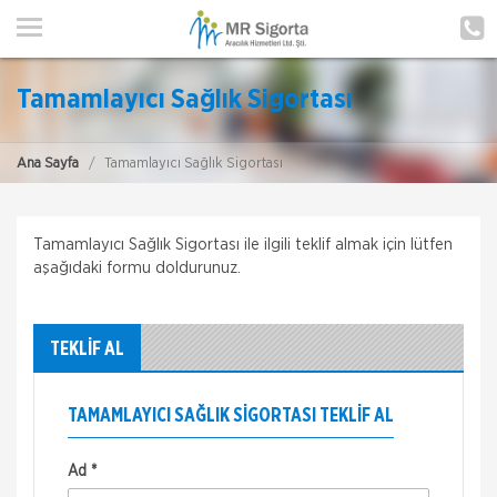
ANA SAYFA
HAKKIMIZDA
Tamamlayıcı Sağlık Sigortası
HİZMETLERİMİZ
Ana Sayfa
Tamamlayıcı Sağlık Sigortası
POLIÇE HATIRLAT
İLETIŞIM
Tamamlayıcı Sağlık Sigortası ile ilgili teklif almak için lütfen
aşağıdaki formu doldurunuz.
MÜŞTERI GIRIŞI
TEKLİF AL
TEKLİF AL
TAMAMLAYICI SAĞLIK SIGORTASI TEKLIF AL
Ad *