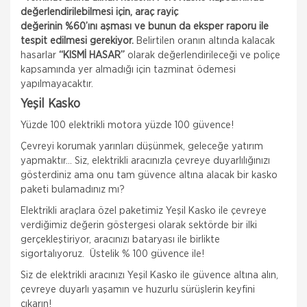
değerlendirilebilmesi için, araç rayiç
değerinin %60’ını aşması ve bunun da eksper
raporu ile
tespit edilmesi gerekiyor.
Belirtilen oranın altında kalacak
hasarlar
“KISMİ HASAR”
olarak değerlendirileceği ve poliçe
kapsamında yer almadığı için tazminat ödemesi
yapılmayacaktır.
Yeşil Kasko
Yüzde 100 elektrikli motora yüzde 100 güvence!
Çevreyi korumak yarınları düşünmek, geleceğe yatırım
yapmaktır… Siz, elektrikli aracınızla çevreye duyarlılığınızı
gösterdiniz ama onu tam güvence altına alacak bir kasko
paketi bulamadınız mı?
Elektrikli araçlara özel paketimiz Yeşil Kasko ile çevreye
Hepiyi Sigorta
verdiğimiz değerin göstergesi olarak sektörde bir ilki
Tamamlayıcı Sağlık Sigortası
gerçekleştiriyor, aracınızı bataryası ile birlikte
Tamamlayıcı Sağlık Sigortası Nedir? Tamamlayıcı
sigortalıyoruz. Üstelik % 100 güvence ile!
Sağlık Sigortası , SGK ile anlaşmalı özel sağlık
kuruluşlarında muayene, tetkik ve tedavi giderleriniz
Siz de elektrikli aracınızı Yeşil Kasko ile güvence altına alın,
için fark ücr
çevreye duyarlı yaşamın ve huzurlu sürüşlerin keyfini
Hepiyi Sigorta
çıkarın!