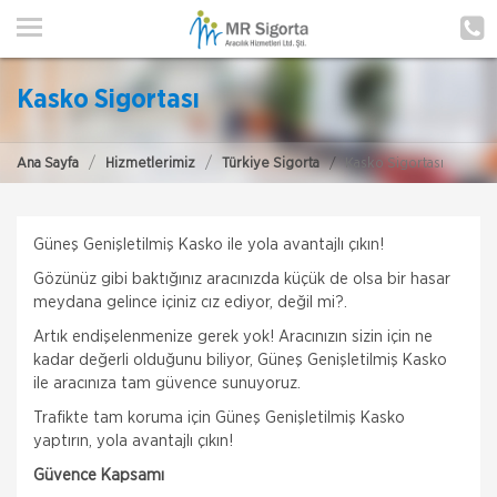
ANA SAYFA
HAKKIMIZDA
Kasko Sigortası
HİZMETLERİMİZ
Ana Sayfa
Hizmetlerimiz
Türkiye Sigorta
Kasko Sigortası
POLIÇE HATIRLAT
İLETIŞIM
Güneş Genişletilmiş Kasko ile yola avantajlı çıkın!
Gözünüz gibi baktığınız aracınızda küçük de olsa bir hasar
MÜŞTERI GIRIŞI
meydana gelince içiniz cız ediyor, değil mi?.
Artık endişelenmenize gerek yok! Aracınızın sizin için ne
TEKLİF AL
kadar değerli olduğunu biliyor, Güneş Genişletilmiş Kasko
ile aracınıza tam güvence sunuyoruz.
Trafikte tam koruma için Güneş Genişletilmiş Kasko
yaptırın, yola avantajlı çıkın!
Güvence Kapsamı